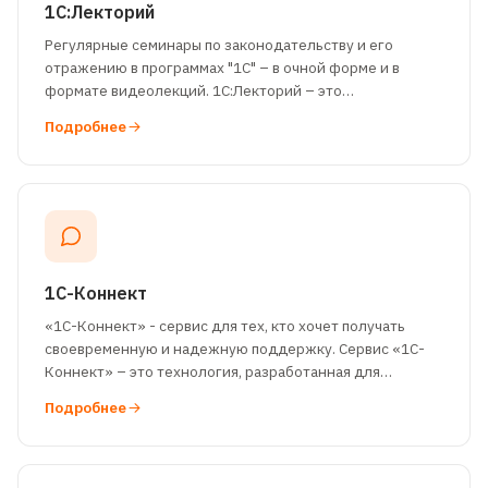
1С:Лекторий
Регулярные семинары по законодательству и его
отражению в программах "1С" – в очной форме и в
формате видеолекций. 1С:Лекторий – это
тематические семинары экспертов и разработчиков
Подробнее
1С-Коннект
«1С-Коннект» - сервис для тех, кто хочет получать
своевременную и надежную поддержку. Сервис «1С-
Коннект» – это технология, разработанная для
мгновенного соединения и общения с ком
Подробнее